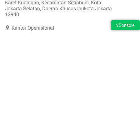
Karet Kuningan, Kecamatan Setiabudi, Kota
Jakarta Selatan, Daerah Khusus Ibukota Jakarta
12940
Kantor Operasional
Kirana Three Office Tower lt 7, Jl. Kirana Avenue
No.2, Kelapa Gading Timur, Kecamatan Kelapa
Gading, Jakarta Utara, Daerah Khusus Ibukota
Jakarta 14240
(021) 50598882
cs@kreditpintar.com
Ikuti Kami