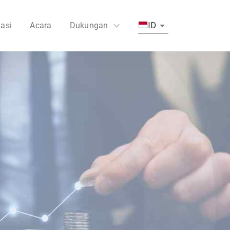
asi
Acara
Dukungan
ID
FAQs
Hubungi Kami