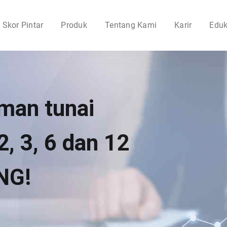
Skor Pintar
Produk
Tentang Kami
Karir
Eduk
man tunai
2, 3, 6 dan 12
NG!