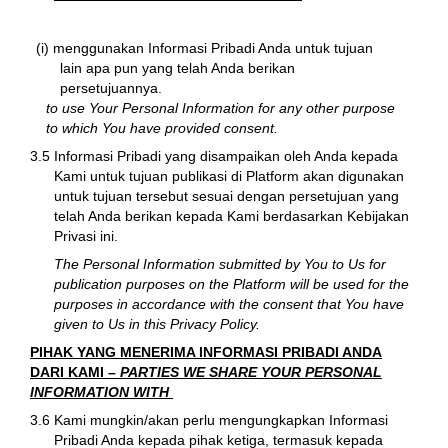
(i) menggunakan Informasi Pribadi Anda untuk tujuan
lain apa pun yang telah Anda berikan
persetujuannya.
to use Your Personal Information for any other purpose
to which You have provided consent.
3.5 Informasi Pribadi yang disampaikan oleh Anda kepada
Kami untuk tujuan publikasi di Platform akan digunakan
untuk tujuan tersebut sesuai dengan persetujuan yang
telah Anda berikan kepada Kami berdasarkan Kebijakan
Privasi ini.
The Personal Information submitted by You to Us for
publication purposes on the Platform will be used for the
purposes in accordance with the consent that You have
given to Us in this Privacy Policy.
PIHAK YANG MENERIMA INFORMASI PRIBADI ANDA
DARI KAMI –
PARTIES WE SHARE YOUR PERSONAL
INFORMATION WITH
3.6 Kami mungkin/akan perlu mengungkapkan Informasi
Pribadi Anda kepada pihak ketiga, termasuk kepada