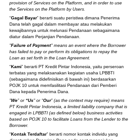
provision of Services on the Platform, and in order to use
the Services on the Platform by Users.
“
Gagal Bayar
” berarti suatu peristiwa dimana Penerima
Dana telah gagal dalam membayar atau melakukan
kewajibannya untuk melunasi Pendanaan sebagaimana
diatur dalam Perjanjian Pendanaan.
"
Failure of Payment
" means an event where the Borrower
has failed to pay or perform its obligations to repay the
Loan as set forth in the Loan Agreement.
“
Kami
” berarti PT Kredit Pintar Indonesia, yaitu perseroan
terbatas yang melaksanakan kegiatan usaha LPBBTI
(sebagaimana didefinisikan di bawah ini) berdasarkan
POJK 10 untuk memfasilitasi Pendanaan dari Pemberi
Dana kepada Penerima Dana.
"
We
” or
“Us
" or “
Our
” (as the context may require) means
PT Kredit Pintar Indonesia, a limited liability company that is
engaged in LPBBTI (as defined below) business activities
based on POJK 10 to facilitate Loans from the Lender to the
Borrower.
“
Kontak Terdaftar
” berarti nomor kontak individu yang