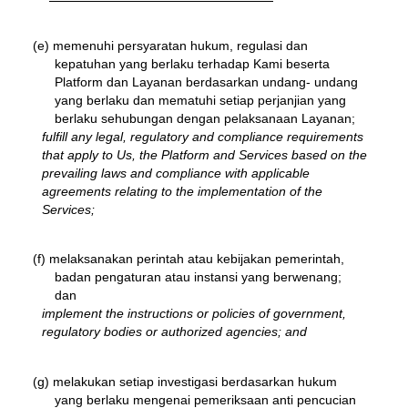
(e) memenuhi persyaratan hukum, regulasi dan
kepatuhan yang berlaku terhadap Kami beserta
Platform dan Layanan berdasarkan undang- undang
yang berlaku dan mematuhi setiap perjanjian yang
berlaku sehubungan dengan pelaksanaan Layanan;
fulfill any legal, regulatory and compliance requirements
that apply to Us, the Platform and Services based on the
prevailing laws and compliance with applicable
agreements relating to the implementation of the
Services;
(f) melaksanakan perintah atau kebijakan pemerintah,
badan pengaturan atau instansi yang berwenang;
dan
implement the instructions or policies of government,
regulatory bodies or authorized agencies; and
(g) melakukan setiap investigasi berdasarkan hukum
yang berlaku mengenai pemeriksaan anti pencucian