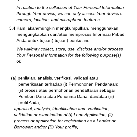
In relation to the collection of Your Personal Information
through Your device, we can only access Your device’s
camera, location, and microphone features.
3.4 Kami akan/mungkin mengkumpulkan, menggunakan,
mengungkapkan dan/atau memproses Informasi Pribadi
Anda untuk tujuan(-tujuan) berikut ini:
We will/may collect, store, use, disclose and/or process
Your Personal Information for the following purpose(s)
of:
(a) penilaian, analisis, verifikasi, validasi atau
pemeriksaan terhadap (i) Permohonan Pendanaan;
(ii) proses atau permohonan pendaftaran sebagai
Pemberi Dana atau Penerima Dana; dan/atau (iii)
profil Anda;
appraisal, analysis, Identification and verification,
validation or examination of (i) Loan Application; (ii)
process or application for registration as a Lender or
Borrower; and/or (iii) Your profile;