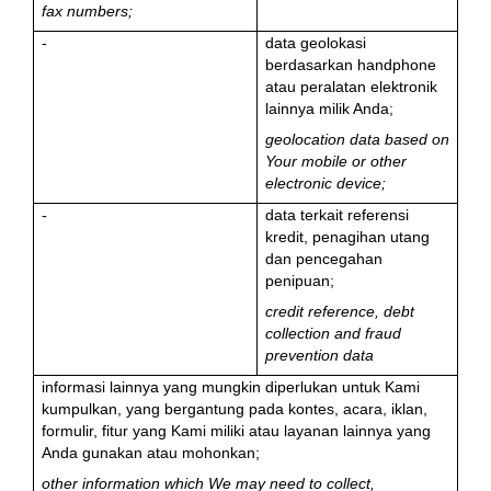
fax numbers;
-
data geolokasi
berdasarkan handphone
atau peralatan elektronik
lainnya milik Anda;
geolocation data based on
Your mobile or other
electronic device;
-
data terkait referensi
kredit, penagihan utang
dan pencegahan
penipuan;
credit reference, debt
collection and fraud
prevention data
informasi lainnya yang mungkin diperlukan untuk Kami
kumpulkan, yang bergantung pada kontes, acara, iklan,
formulir, fitur yang Kami miliki atau layanan lainnya yang
Anda gunakan atau mohonkan;
other information which We may need to collect,