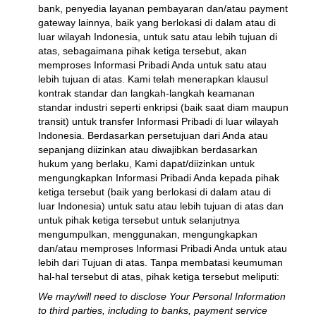
bank, penyedia layanan pembayaran dan/atau payment
gateway lainnya, baik yang berlokasi di dalam atau di
luar wilayah Indonesia, untuk satu atau lebih tujuan di
atas, sebagaimana pihak ketiga tersebut, akan
memproses Informasi Pribadi Anda untuk satu atau
lebih tujuan di atas. Kami telah menerapkan klausul
kontrak standar dan langkah-langkah keamanan
standar industri seperti enkripsi (baik saat diam maupun
transit) untuk transfer Informasi Pribadi di luar wilayah
Indonesia. Berdasarkan persetujuan dari Anda atau
sepanjang diizinkan atau diwajibkan berdasarkan
hukum yang berlaku, Kami dapat/diizinkan untuk
mengungkapkan Informasi Pribadi Anda kepada pihak
ketiga tersebut (baik yang berlokasi di dalam atau di
luar Indonesia) untuk satu atau lebih tujuan di atas dan
untuk pihak ketiga tersebut untuk selanjutnya
mengumpulkan, menggunakan, mengungkapkan
dan/atau memproses Informasi Pribadi Anda untuk atau
lebih dari Tujuan di atas. Tanpa membatasi keumuman
hal-hal tersebut di atas, pihak ketiga tersebut meliputi:
We may/will need to disclose Your Personal Information
to third parties, including to banks, payment service