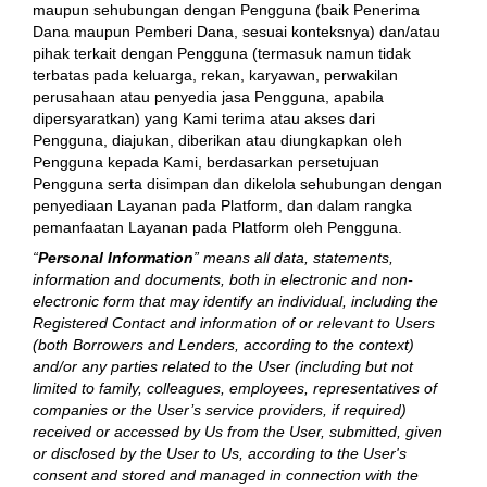
maupun sehubungan dengan Pengguna (baik Penerima
Dana maupun Pemberi Dana, sesuai konteksnya) dan/atau
pihak terkait dengan Pengguna (termasuk namun tidak
terbatas pada keluarga, rekan, karyawan, perwakilan
perusahaan atau penyedia jasa Pengguna, apabila
dipersyaratkan) yang Kami terima atau akses dari
Pengguna, diajukan, diberikan atau diungkapkan oleh
Pengguna kepada Kami, berdasarkan persetujuan
Pengguna serta disimpan dan dikelola sehubungan dengan
penyediaan Layanan pada Platform, dan dalam rangka
pemanfaatan Layanan pada Platform oleh Pengguna.
“
Personal Information
” means all data, statements,
information and documents, both in electronic and non-
electronic form that may identify an individual, including the
Registered Contact and information of or relevant to Users
(both Borrowers and Lenders, according to the context)
and/or any parties related to the User (including but not
limited to family, colleagues, employees, representatives of
companies or the User’s service providers, if required)
received or accessed by Us from the User, submitted, given
or disclosed by the User to Us, according to the User's
consent and stored and managed in connection with the