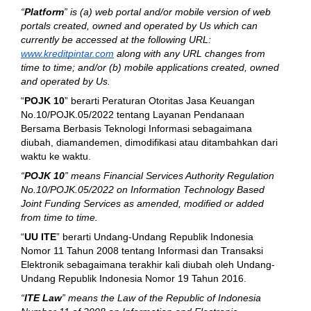
“
Platform
” is (a) web portal and/or mobile version of web
portals created, owned and operated by Us which can
currently be accessed at the following URL:
www.kreditpintar.com
along with any URL changes from
time to time; and/or (b) mobile applications created, owned
and operated by Us.
“
POJK 10
” berarti Peraturan Otoritas Jasa Keuangan
No.10/POJK.05/2022 tentang Layanan Pendanaan
Bersama Berbasis Teknologi Informasi sebagaimana
diubah, diamandemen, dimodifikasi atau ditambahkan dari
waktu ke waktu.
“
POJK 10
” means Financial Services Authority Regulation
No.10/POJK.05/2022 on Information Technology Based
Joint Funding Services as amended, modified or added
from time to time.
“
UU ITE
” berarti Undang-Undang Republik Indonesia
Nomor 11 Tahun 2008 tentang Informasi dan Transaksi
Elektronik sebagaimana terakhir kali diubah oleh Undang-
Undang Republik Indonesia Nomor 19 Tahun 2016.
“
ITE Law
” means the Law of the Republic of Indonesia