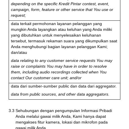
depending on the specific Kredit Pintar contest, event,
campaign, form, feature or other service that You use or
request;
data terkait permohonan layanan pelanggan yang
mungkin Anda layangkan atau keluhan yang Anda miliki
yang dibutuhkan untuk menyelesaikan keluhanan
tersebut, termasuk rekaman suara yang dikumpulkan saat
Anda menghubungi bagian layanan pelanggan Kami;
dan/atau
data relating to any customer service requests You may
raise or complaints You may have in order to resolve
them, including audio recordings collected when You
contact Our customer care unit; and/or
data dari sumber-sumber public dan data dari aggregator.
data from public sources, and other data aggregators.
3.3 Sehubungan dengan pengumpulan Informasi Pribadi
Anda melalui gawai milik Anda, Kami hanya dapat
mengakses fitur kamera, lokasi dan mikrofon pada
gawai milik Anda.