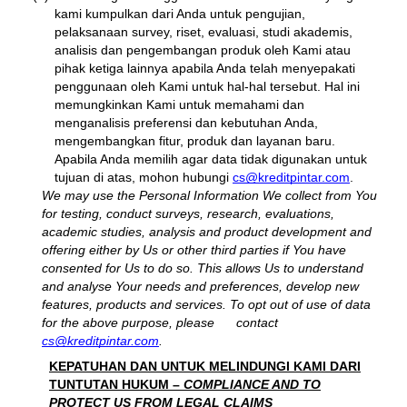
kami kumpulkan dari Anda untuk pengujian,
pelaksanaan survey, riset, evaluasi, studi akademis,
analisis dan pengembangan produk oleh Kami atau
pihak ketiga lainnya apabila Anda telah menyepakati
penggunaan oleh Kami untuk hal-hal tersebut. Hal ini
memungkinkan Kami untuk memahami dan
menganalisis preferensi dan kebutuhan Anda,
mengembangkan fitur, produk dan layanan baru.
Apabila Anda memilih agar data tidak digunakan untuk
tujuan di atas, mohon hubungi
cs@kreditpintar.com
.
We may use the Personal Information We collect from You
for testing, conduct surveys, research, evaluations,
academic studies, analysis and product development and
offering either by Us or other third parties if You have
consented for Us to do so. This allows Us to understand
and analyse Your needs and preferences, develop new
features, products and services. To opt out of use of data
for the above purpose, please contact
cs@kreditpintar.com
.
KEPATUHAN DAN UNTUK MELINDUNGI KAMI DARI
TUNTUTAN HUKUM –
COMPLIANCE AND TO
PROTECT US FROM LEGAL CLAIMS