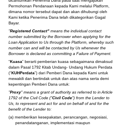
dicantumkan Penerima Dana pada saat mengajukan
Permohonan Pendanaan kepada Kami melalui Platform,
dimana nomor tersebut dapat dan akan dihubungi oleh
Kami ketika Penerima Dana telah dikategorikan Gagal
Bayar.
"
Registered Contact"
means the individual contact
number submitted by the Borrower when applying for the
Loan Application to Us through the Platform, whereby such
number can and will be contacted by Us whenever the
Borrower is declared as committing a Failure of Payment.
“
Kuasa
” berarti pemberian kuasa sebagaimana dimaksud
dalam Pasal 1792 Kitab Undang- Undang Hukum Perdata
(“
KUHPerdata
”) dari Pemberi Dana kepada Kami untuk
mewakili dan bertindak untuk dan atas nama serta demi
kepentingan Pemberi Dana untuk:
"
Proxy
" means a grant of authority as referred to in Article
1792 of the Civil Code ("
Civil Code
") from the Lender to
Us, to represent and act for and on behalf of and for the
benefit of the Lender to:
(a) memberikan kesepakatan, perancangan, negosiasi,
penandatanganan, implementasi maupun