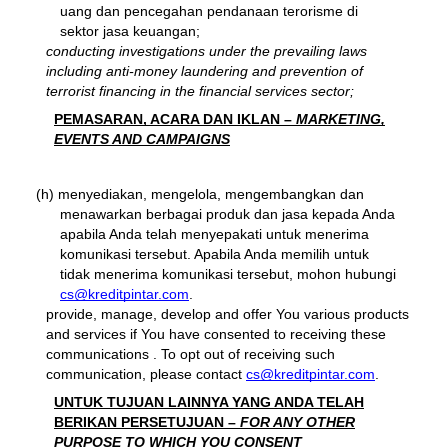
uang dan pencegahan pendanaan terorisme di
sektor jasa keuangan;
conducting investigations under the prevailing laws
including anti-money laundering and prevention of
terrorist financing in the financial services sector;
PEMASARAN, ACARA DAN IKLAN –
MARKETING,
EVENTS AND CAMPAIGNS
(h) menyediakan, mengelola, mengembangkan dan
menawarkan berbagai produk dan jasa kepada Anda
apabila Anda telah menyepakati untuk menerima
komunikasi tersebut. Apabila Anda memilih untuk
tidak menerima komunikasi tersebut, mohon hubungi
cs@kreditpintar.com
.
provide, manage, develop and offer You various products
and services if You have consented to receiving these
communications . To opt out of receiving such
communication, please contact
cs@kreditpintar.com
.
UNTUK TUJUAN LAINNYA YANG ANDA TELAH
BERIKAN PERSETUJUAN –
FOR ANY OTHER
PURPOSE TO WHICH YOU CONSENT