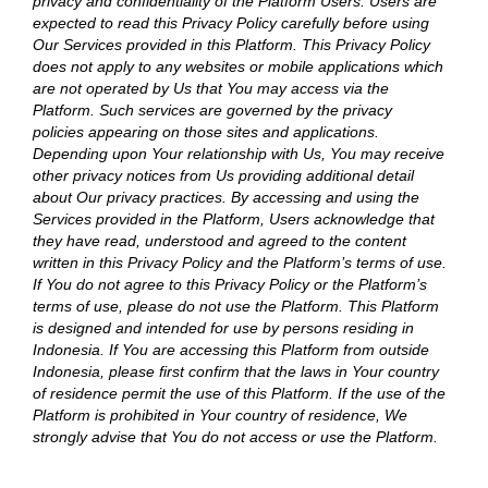
privacy and confidentiality of the Platform Users. Users are
expected to read this Privacy Policy carefully before using
Our Services provided in this Platform. This Privacy Policy
does not apply to any websites or mobile applications which
are not operated by Us that You may access via the
Platform. Such services are governed by the privacy
policies appearing on those sites and applications.
Depending upon Your relationship with Us, You may receive
other privacy notices from Us providing additional detail
about Our privacy practices. By accessing and using the
Services provided in the Platform, Users acknowledge that
they have read, understood and agreed to the content
written in this Privacy Policy and the Platform’s terms of use.
If You do not agree to this Privacy Policy or the Platform’s
terms of use, please do not use the Platform. This Platform
is designed and intended for use by persons residing in
Indonesia. If You are accessing this Platform from outside
Indonesia, please first confirm that the laws in Your country
of residence permit the use of this Platform. If the use of the
Platform is prohibited in Your country of residence, We
strongly advise that You do not access or use the Platform.